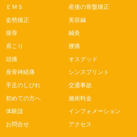
ヘルニアでお悩みの茨木の方へ
ＥＭＳ
産後の骨盤矯正
2017.11.13
姿勢矯正
美容鍼
マッサージに通いたい総持寺の方へ
接骨
鍼灸
2017.10.30
外反母趾で困った時は｜茨木で治療する
肩こり
腰痛
なら
頭痛
オスグッド
2017.10.23
座骨神経痛
シンスプリント
整骨院をお探しの寺田町の方へ
手足のしびれ
交通事故
2017.10.12
膝痛のお悩みなら茨木のみつき鍼灸整骨
初めての方へ
施術料金
院へ
体験談
インフォメーション
2017.9.28
小顔矯正をされたい茨木の方へ
お問合せ
アクセス
2017.9.20